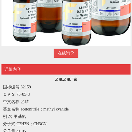
在线询价
详细内容
乙腈,乙腈厂家
国标编号:
32159
ＣＡＳ:
75-05-8
中文名称:
乙腈
英文名称:
acetonitrile；methyl cyanide
别 名:
甲基氰
分子式:
C2H3N；CH3CN
分子量:
41.05