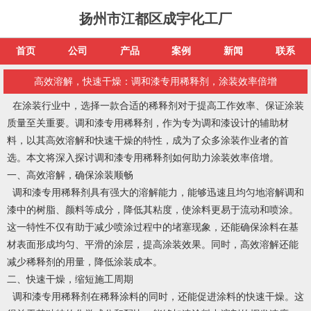
扬州市江都区成宇化工厂
首页
公司
产品
案例
新闻
联系
高效溶解，快速干燥：调和漆专用稀释剂，涂装效率倍增
在涂装行业中，选择一款合适的稀释剂对于提高工作效率、保证涂装
质量至关重要。调和漆专用稀释剂，作为专为调和漆设计的辅助材
料，以其高效溶解和快速干燥的特性，成为了众多涂装作业者的首
选。本文将深入探讨调和漆专用稀释剂如何助力涂装效率倍增。
一、高效溶解，确保涂装顺畅
调和漆专用稀释剂具有强大的溶解能力，能够迅速且均匀地溶解调和
漆中的树脂、颜料等成分，降低其粘度，使涂料更易于流动和喷涂。
这一特性不仅有助于减少喷涂过程中的堵塞现象，还能确保涂料在基
材表面形成均匀、平滑的涂层，提高涂装效果。同时，高效溶解还能
减少稀释剂的用量，降低涂装成本。
二、快速干燥，缩短施工周期
调和漆专用稀释剂在稀释涂料的同时，还能促进涂料的快速干燥。这