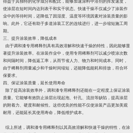
得益于其独特的化学成分和配比，能够加速涂料中溶剂的挥发速度，
使涂层在短时间内达到表干和实干状态。快速干燥不仅减少了涂装作
业中的等待时间，还降低了因湿度、温度等环境因素对涂装质量的影
响。此外，它还有助于多道涂装工艺的连续进行，进一步缩短施工周
期。
三、提升涂装效率，降低成本
由于调和漆专用稀释剂具有高效溶解和快速干燥的特性，因此能够显
著提升涂装效率。在涂装作业中，使用专用稀释剂可以减少喷涂次数
和间隔时间，降低返工率，从而节省人力、物力和时间成本。同时，
由于稀释剂用量减少和干燥时间缩短，还能降低能耗和排放，符合环
保要求。
四、保证涂装质量，延长使用寿命
除了提高涂装效率外，调和漆专用稀释剂还能在一定程度上保证涂装
质量。它能够有效防止涂层出现起泡、针孔、流挂等缺陷，提高涂层
的附着力、硬度和耐候性。这些优良的性能不仅使涂装产品更加美观
耐用，还能延长其使用寿命，降低维护成本。
综上所述，调和漆专用稀释剂以其高效溶解和快速干燥的特性，在涂