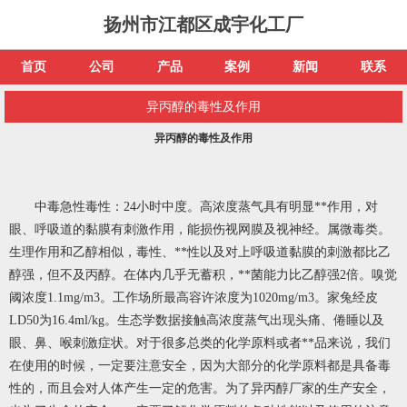
扬州市江都区成宇化工厂
首页
公司
产品
案例
新闻
联系
异丙醇的毒性及作用
异丙醇的毒性及作用
中毒急性毒性：24小时中度。高浓度蒸气具有明显**作用，对
眼、呼吸道的黏膜有刺激作用，能损伤视网膜及视神经。属微毒类。
生理作用和乙醇相似，毒性、**性以及对上呼吸道黏膜的刺激都比乙
醇强，但不及丙醇。在体内几乎无蓄积，**菌能力比乙醇强2倍。嗅觉
阈浓度1.1mg/m3。工作场所最高容许浓度为1020mg/m3。家兔经皮
LD50为16.4ml/kg。生态学数据接触高浓度蒸气出现头痛、倦睡以及
眼、鼻、喉刺激症状。对于很多总类的化学原料或者**品来说，我们
在使用的时候，一定要注意安全，因为大部分的化学原料都是具备毒
性的，而且会对人体产生一定的危害。为了
异丙醇厂家
的生产安全，